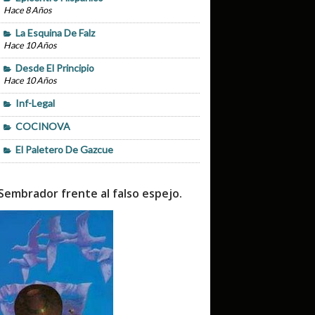
Hace 8 Años
La Esquina De Falz
Hace 10 Años
Desde El Principio
Hace 10 Años
Inf-Legal
COCINOVA
El Paletero De Gazcue
Sembrador frente al falso espejo.