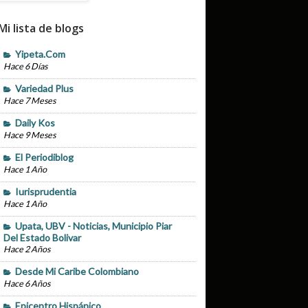
Mi lista de blogs
Yipeta.com
Hace 6 Días
Variedad Plus
Hace 7 Meses
Daily Kos
Hace 9 Meses
El Periodiblog
Hace 1 Año
Iurisprudentia
Hace 1 Año
Upata, UBV - Noticias, Municipio Piar
Del Estado Bolivar
Hace 2 Años
Desde Mi Caribe Colombiano
Hace 6 Años
Epicentro Hispánico