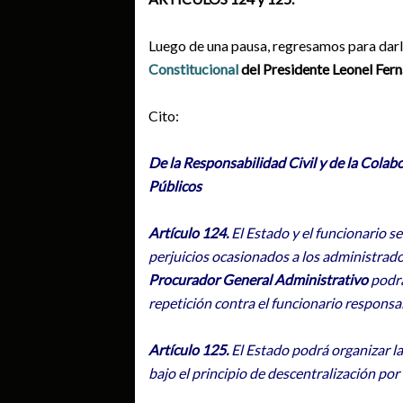
Luego de una pausa, regresamos para dar
Constitucional
del Presidente
Leonel
Fer
Cito:
De la Responsabilidad Civil y de la Colabo
Públicos
Artículo 124.
El Estado y el funcionario s
perjuicios ocasionados a los administrados
Procurador General Administrativo
podrá
repetición contra el funcionario responsa
Artículo 125.
El Estado podrá organizar la
bajo el principio de descentralización por